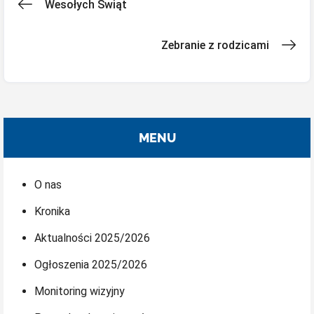
Nawigacja
Wesołych Świąt
wpisu
Zebranie z rodzicami
MENU
O nas
Kronika
Aktualności 2025/2026
Ogłoszenia 2025/2026
Monitoring wizyjny